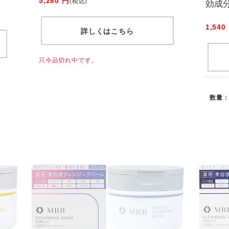
5,280 円
(税込)
効成分
1,540
詳しくはこちら
只今品切れ中です。
数量