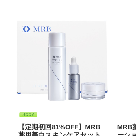
【定期初回81%OFF】MRB
MR
薬用美白スキンケアセット
ーシ