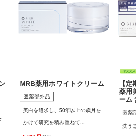
ン
MRB薬用ホワイトクリーム
【定期
薬用
医薬部外品
ーム
美白を追求し、50年以上の歳月を
医薬
を
かけて研究を積み重ねて...
洗う