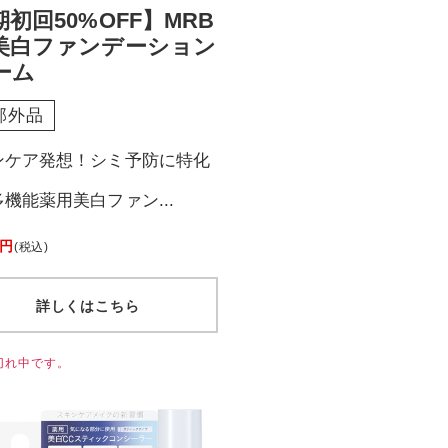
初回50%OFF】MRB
美白ファンデーション
ーム
部外品
ンケア発想！シミ予防に特化
機能薬用美白ファン...
 円
(税込)
詳しくはこちら
切れ中です。