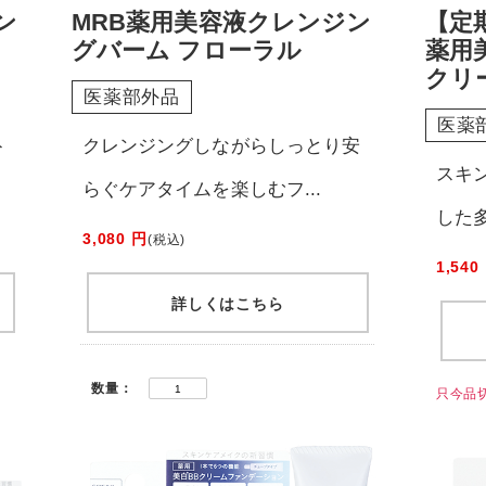
ン
MRB薬用美容液クレンジン
【定期
グバーム フローラル
薬用
クリ
医薬部外品
医薬
ト
クレンジングしながらしっとり安
スキ
らぐケアタイムを楽しむフ...
した多
3,080 円
(税込)
1,540
詳しくはこちら
数量：
只今品